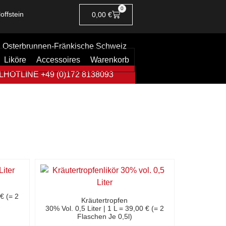
0
offstein
0,00
€
Osterbrunnen-Fränkische Schweiz
Liköre
Accessoires
Warenkorb
HOTLINE +49 (0)172 8138093
 € (= 2
Kräutertropfen
30% Vol. 0,5 Liter | 1 L = 39,00 € (= 2
Flaschen Je 0,5l)