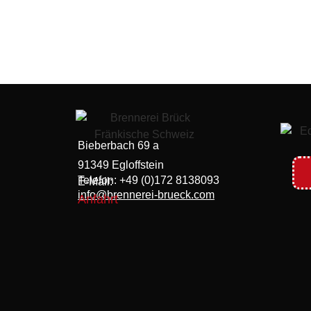
Bieberbach 69 a
91349 Egloffstein
Telefon: +49 (0)172 8138093
E-Mail:
info@brennerei-brueck.com
Anfahrt