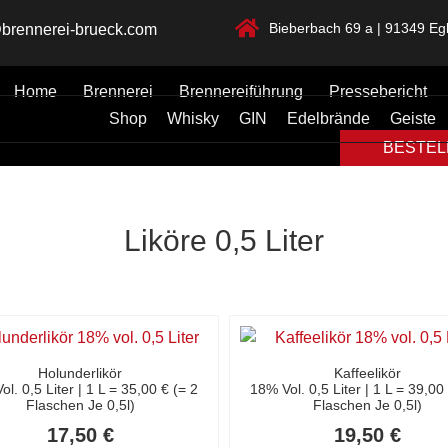
Bieberbach 69 a | 91349 Egl
brennerei-brueck.com
Home
Brennerei
Brennereiführung
Pressebericht
Shop
Whisky
GIN
Edelbrände
Geiste
BESTELL
Liköre 0,5 Liter
Holunderlikör
Kaffeelikör
l. 0,5 Liter | 1 L = 35,00 € (= 2
18% Vol. 0,5 Liter | 1 L = 39,00
Flaschen Je 0,5l)
Flaschen Je 0,5l)
17,50
€
19,50
€