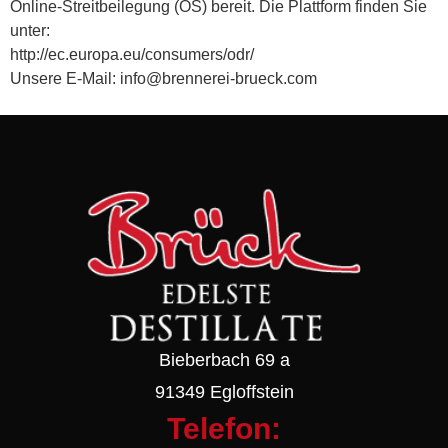
Online-Streitbeilegung (OS) bereit. Die Plattform finden Sie
unter:
http://ec.europa.eu/consumers/odr/
Unsere E-Mail: info@brennerei-brueck.com
Bieberbach 69 a
91349 Egloffstein
Telefon: