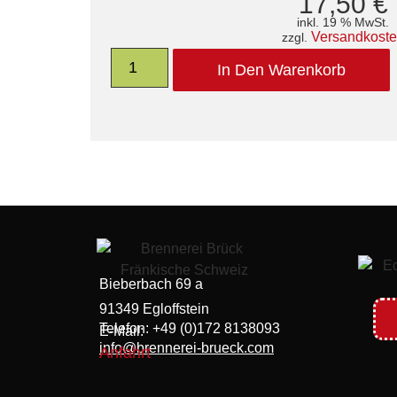
17,50
€
inkl. 19 % MwSt.
Versandkost
zzgl.
In Den Warenkorb
Bieberbach 69 a
91349 Egloffstein
Telefon: +49 (0)172 8138093
E-Mail:
info@brennerei-brueck.com
Anfahrt