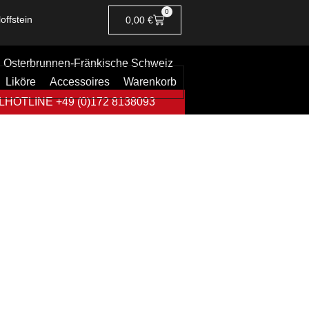
0
offstein
0,00
€
Osterbrunnen-Fränkische Schweiz
Liköre
Accessoires
Warenkorb
HOTLINE +49 (0)172 8138093