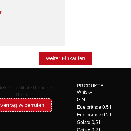
en
weiter Einkaufen
PRODUKTE
Whisky
GIN
Vertrag Widerrufen
Edelbrände 0,5 l
Edelbrände 0,2 l
Geiste 0,5 l
Geiste 0,2 l