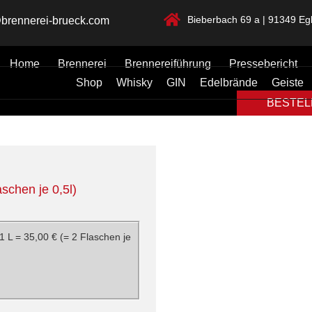
Bieberbach 69 a | 91349 Egl
brennerei-brueck.com
Home
Brennerei
Brennereiführung
Pressebericht
Shop
Whisky
GIN
Edelbrände
Geiste
BESTELL
aschen je 0,5l)
1 L = 35,00 € (= 2 Flaschen je