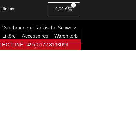
0
offstein
0,00
€
Osterbrunnen-Fränkische Schweiz
Liköre
Accessoires
Warenkorb
HOTLINE +49 (0)172 8138093