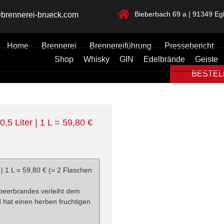
Bieberbach 69 a | 91349 Egl
brennerei-brueck.com
Home
Brennerei
Brennereiführung
Pressebericht
Shop
Whisky
GIN
Edelbrände
Geiste
BESTELL
5 Liter | 1 L = 59,80 €
| 1 L = 59,80 € (= 2 Flaschen
beerbrandes verleiht dem
hat einen herben fruchtigen