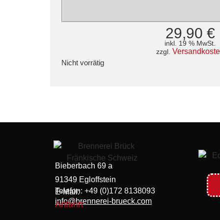
29,90
€
inkl. 19 % MwSt.
Versandkost
zzgl.
Nicht vorrätig
Bieberbach 69 a
91349 Egloffstein
Telefon: +49 (0)172 8138093
E-Mail:
info@brennerei-brueck.com
Anfahrt