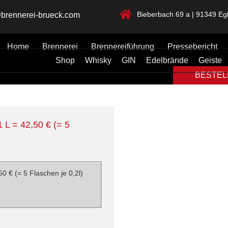
Bieberbach 69 a | 91349 Egl
brennerei-brueck.com
Home
Brennerei
Brennereiführung
Pressebericht
Shop
Whisky
GIN
Edelbrände
Geiste
BESTELL
1 L = 42,50 € (= 5
50 € (= 5 Flaschen je 0,2l)