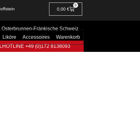
0
offstein
0,00
€
Osterbrunnen-Fränkische Schweiz
Liköre
Accessoires
Warenkorb
HOTLINE +49 (0)172 8138093