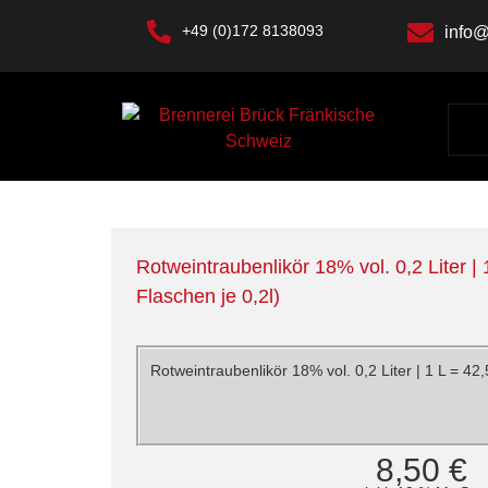
+49 (0)172 8138093
info@
Rotweintraubenlikör 18% vol. 0,2 Liter | 
Flaschen je 0,2l)
Rotweintraubenlikör 18% vol. 0,2 Liter | 1 L = 42,
8,50
€