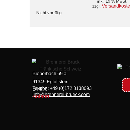
inkl. 19 % MwSt.
Versandkost
zzgl.
Nicht vorrätig
Bieberbach 69 a
91349 Egloffstein
Telefon: +49 (0)172 8138093
E-Mail:
info@brennerei-brueck.com
Anfahrt