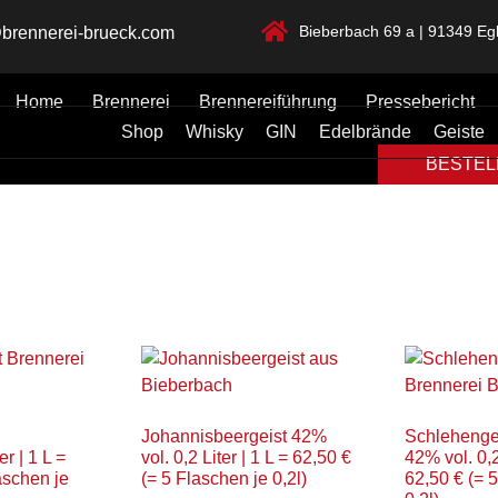
Bieberbach 69 a | 91349 Egl
brennerei-brueck.com
Home
Brennerei
Brennereiführung
Pressebericht
Shop
Whisky
GIN
Edelbrände
Geiste
BESTELL
Johannisbeergeist 42%
Schlehenge
er | 1 L =
vol. 0,2 Liter | 1 L = 62,50 €
42% vol. 0,2 
aschen je
(= 5 Flaschen je 0,2l)
62,50 € (= 