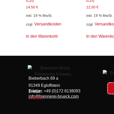
0,2l)
0,2l)
14,50
€
12,50
€
inkl. 19 % MwSt.
inkl. 19 % MwSt.
Versandkosten
Versandko
zzgl.
zzgl.
In den Warenkorb
In den Warenko
Bieberbach 69 a
91349 Egloffstein
Telefon: +49 (0)172 8138093
E-Mail:
info@brennerei-brueck.com
Anfahrt