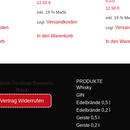
0,2l)
12,50
€
12,50
€
inkl. 19 % MwSt.
inkl. 19 % M
Versandkosten
zzgl.
sten
Versan
zzgl.
In den Warenkorb
rb
In den War
PRODUKTE
Whisky
GIN
Vertrag Widerrufen
Edelbrände 0,5 l
Edelbrände 0,2 l
Geiste 0,5 l
Geiste 0,2 l