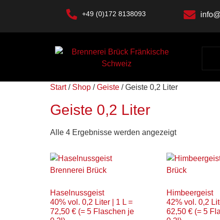
+49 (0)172 8138093
info@
Start
/
Shop
/
Geiste
/ Geiste 0,2 Liter
Geiste 0,2 Liter
Alle 4 Ergebnisse werden angezeigt
Haselnussgeist
Himbeergeist
40% vol. 0,2 Liter | 1 L =
42% vol. 0,2 Lit
72,50 € (= 5 Flaschen je
62,50 € (= 5 Fl